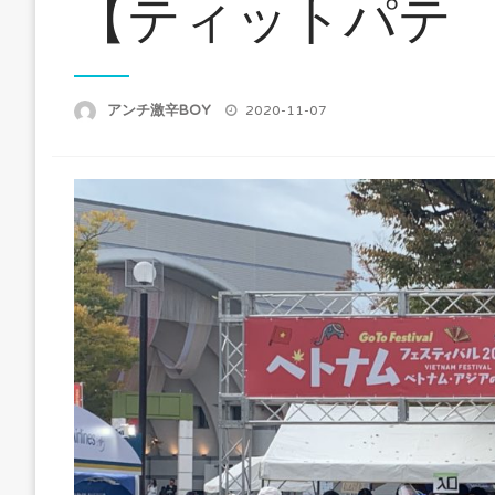
【ティットパテ
アンチ激辛BOY
投
2020-11-07
稿
日: