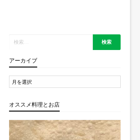
アーカイブ
ア
ー
カ
イ
オススメ料理とお店
ブ