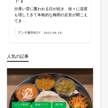
ト】
分厚い雲に覆われる日が続き、徐々に湿度
も増してきて本格的な梅雨の足音が聞こえ
てき…
アンチ激辛BOY
2022-06-19
人気の記事
インド料理
東南アジア
高円寺