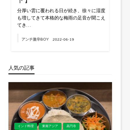
ト】
分厚い雲に覆われる日が続き、徐々に湿度
も増してきて本格的な梅雨の足音が聞こえ
てき…
アンチ激辛BOY
2022-06-19
人気の記事
インド料理
東南アジア
高円寺