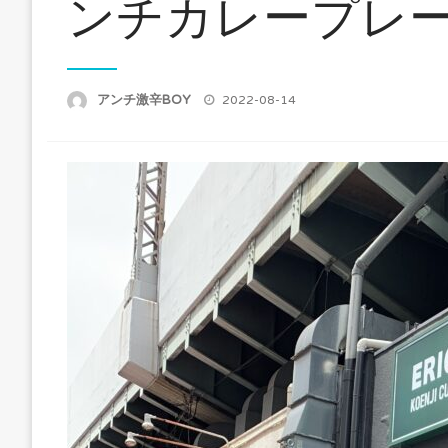
ンチカレープレ
アンチ激辛BOY
投
2022-08-14
稿
日: