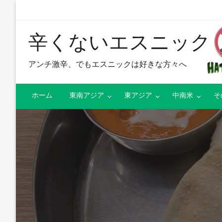
辛くないエスニック
アンチ激辛、でもエスニックは好きな方々へ
ホーム
東南アジア
東アジア
中南米
そ