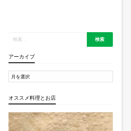
アーカイブ
ア
ー
カ
イ
オススメ料理とお店
ブ