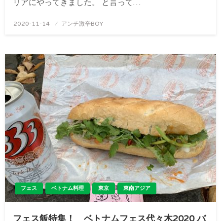
リアにやってきました。 と言って…
投
2020-11-14
アンチ激辛BOY
稿
日:
フェス
ベトナム料理
東京
東南アジア
フェス飯特集！ ベトナムフェス代々木2020 バ