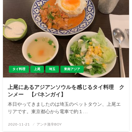
タイ料理
上尾
埼玉
東南アジア
上尾にあるアジアンソウルを感じるタイ料理 ク
ンメー 【パネンガイ】
本日やってきましたのは埼玉のベットタウン、上尾エ
リアです。東京都心から電車で約１…
投
2020-11-21
アンチ激辛BOY
稿
日: