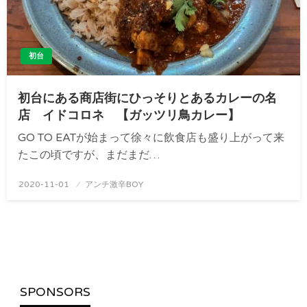
初台
初台にある商店街にひっそりとあるカレーの名
店 イドコロネ 【ガッツリ鳥カレー】
GO TO EATが始まって徐々に飲食店も盛り上がって来
たこの頃ですが、まだまだ…
投
2020-11-01
アンチ激辛BOY
稿
日:
SPONSORS