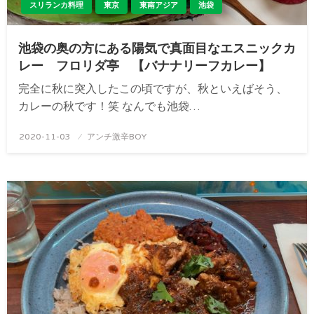
スリランカ料理
東京
東南アジア
池袋
池袋の奥の方にある陽気で真面目なエスニックカ
レー フロリダ亭 【バナナリーフカレー】
完全に秋に突入したこの頃ですが、秋といえばそう、
カレーの秋です！笑 なんでも池袋…
投
2020-11-03
アンチ激辛BOY
稿
日: