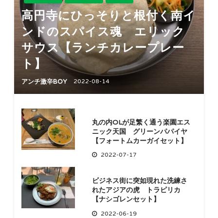
高円寺にひっそりと根付く南イ
ンドのスパイス魂 エリック
サウス【ランチカレープレー
ト】
アンチ激辛BOY
2022-08-14
丸の内OLが足繁く通う楽園エス
ニック天国 グリーンパパイヤ
【フォートムカーガイセット】
2022-07-17
ビジネス街に突如現れた洗練さ
れたアジアの虎 トラピリカ
【ナシゴレンセット】
2022-06-19