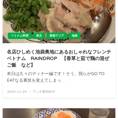
ベトナム料理
東京
東南アジア
池袋
名店ひしめく池袋奥地にあるおしゃれなフレンチ
ベトナム RAINDROP 【香草と茹で鶏の混ぜ
ご飯 など】
本日は久々のディナー編です！そう、我らがGO TO
EATなる裏技を覚えてしまっ…
投
2020-11-29
アンチ激辛BOY
稿
日: