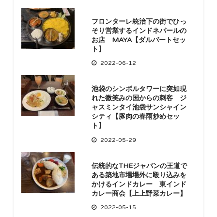
フロンターレ統治下の街でひっ
そり営業するインドネパールの
お店 MAYA【ダルバートセッ
ト】
2022-06-12
池袋のシンボルタワーに突如現
れた微笑みの国からの刺客 ジ
ャスミンタイ池袋サンシャイン
シティ【豚肉の春雨炒めセッ
ト】
2022-05-29
伝統的なTHEジャパンの王道で
ある築地市場場外に殴り込みを
かけるインドカレー 東インド
カレー商会【上上野菜カレー】
2022-05-15