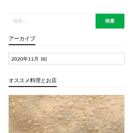
アーカイブ
ア
ー
カ
イ
オススメ料理とお店
ブ