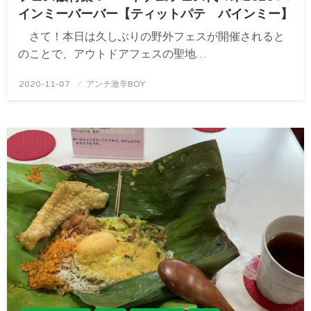
インミーバーバー【ティットパテ バインミー】
さて！本日は久しぶりの野外フェスが開催されると
のことで、アウトドアフェスの聖地…
投
2020-11-07
アンチ激辛BOY
稿
日: